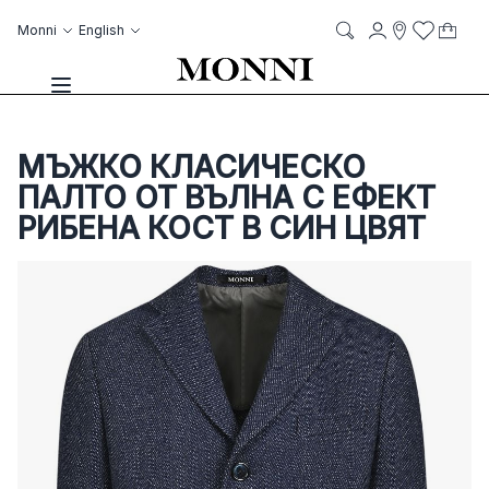
Skip to Content
Language
Account
Monni
English
My C
it
it
Storelocato
Wish List
Search
Toggle Nav
МЪЖКО КЛАСИЧЕСКО
ПАЛТО ОТ ВЪЛНА С ЕФЕКТ
РИБЕНА КОСТ В СИН ЦВЯТ