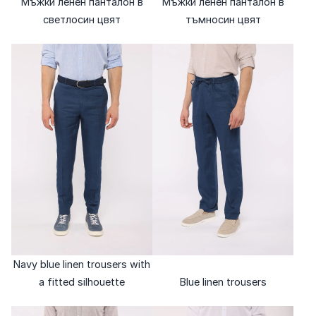
Мъжки ленен панталон в
Мъжки ленен панталон в
светлосин цвят
тъмносин цвят
Navy blue linen trousers with
a fitted silhouette
Blue linen trousers