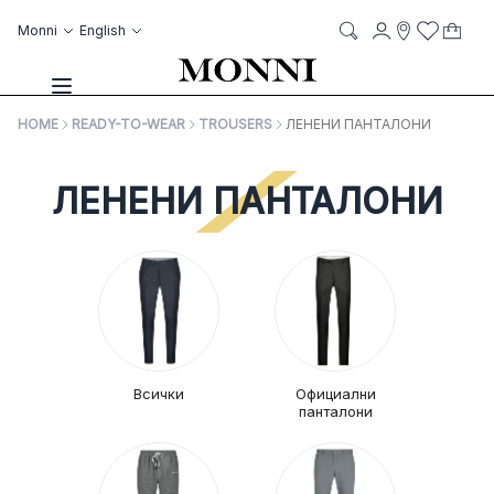
Skip to Content
Language
Account
Monni
English
My C
it
it
Storelocato
Wish List
Search
Toggle Nav
HOME
READY-TO-WEAR
TROUSERS
ЛЕНЕНИ ПАНТАЛОНИ
ЛЕНЕНИ ПАНТАЛОНИ
Всички
Официални
панталони