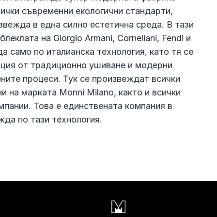
сички съвременни екологични стандарти,
звежда в една силно естетична среда. В тази
еклата на Giorgio Armani, Corneliani, Fendi и
а само по италианска технология, като тя се
ация от традиционно ушиване и модерни
ните процеси. Тук се произвеждат всички
и на марката Monni Milano, както и всички
омпании. Това е единствената компания в
жда по тази технология.