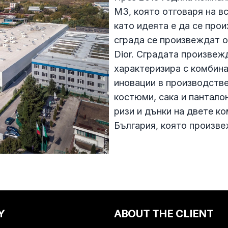
М3, която отговаря на в
като идеята е да се прои
сграда се произвеждат обл
Dior. Сградата произвежд
характеризира с комбин
иновации в производстве
костюми, сака и панталон
ризи и дънки на двете к
България, която произве
Y
ABOUT THE CLIENT