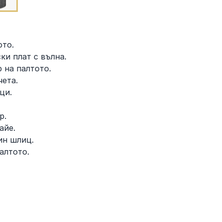
ото.
ки плат с вълна.
 на палтото.
чета.
аци.
р.
айе.
дин шлиц.
алтото.