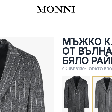
EADY-TO-WEAR
КАТАЛОГ
SHOES
ACCESSORIES
ЦЕРЕМОНИЯ
МЪЖКО К
ОТ ВЪЛНА
БЯЛО РАЙ
SKU
BP3139-LODATO 500