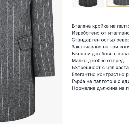
Вталена кройка на палт
Изработено от италианс
Стандартен остър ревер
Закопчаване на три коп
Външни джобове с кап
Малко джобче отпред.
Вътрешност с цял хаста
Елегантно контрастно р
Гърба на палтото е с е
Нормална дължина на п