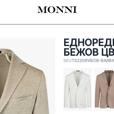
EADY-TO-WEAR
КАТАЛОГ
SHOES
ACCESSORIES
ЦЕРЕМОНИЯ
ЕДНОРЕД
БЕЖОВ Ц
SKU
TS2206VBOB-BARBAR