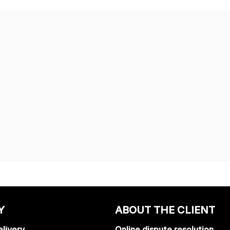
Y
ABOUT THE CLIENT
livery
Online dispute resolution