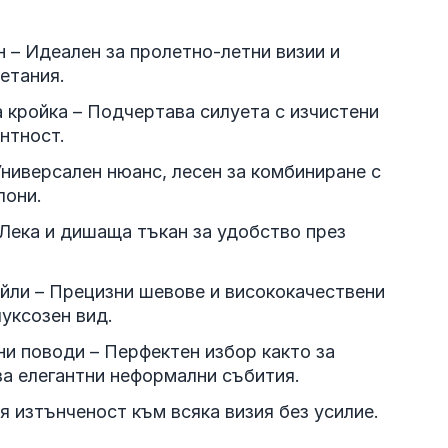
н – Идеален за пролетно-летни визии и
етания.
 кройка – Подчертава силуета с изчистени
нтност.
Универсален нюанс, лесен за комбиниране с
лони.
Лека и дишаща тъкан за удобство през
йли – Прецизни шевове и висококачествени
уксозен вид.
и поводи – Перфектен избор както за
за елегантни неформални събития.
я изтънченост към всяка визия без усилие.