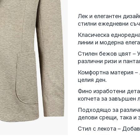
Лек и елегантен дизай
стилни ежедневни съч
Класическа едноредна
линии и модерна елега
Стилен бежов цвят – 
различни ризи и панта
Комфортна материя – 
целия ден.
Фино изработени дета
копчета за завършен л
Подходящо за различн
делови срещи, така и 
Стил с лекота – Добав