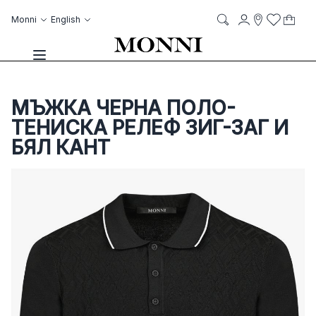
Skip to Content
Language
Account
Monni
English
My C
it
it
Storelocato
Wish List
Search
Toggle Nav
МЪЖКА ЧЕРНА ПОЛО-
ТЕНИСКА РЕЛЕФ ЗИГ-ЗАГ И
БЯЛ КАНТ