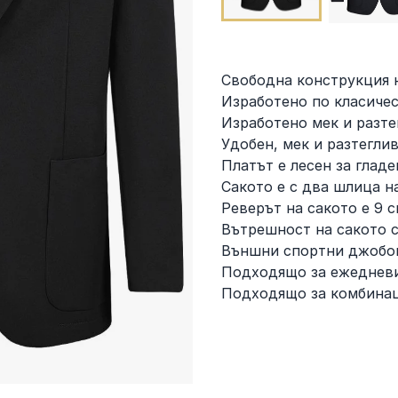
Свободна конструкция 
Изработено по класичес
Изработено мек и разте
Удобен, мек и разтеглив
Платът е лесен за глад
Сакото е с два шлица на
Реверът на сакото е 9 
Вътрешност на сакото с
Външни спортни джобо
Подходящо за ежеднев
Подходящо за комбинац