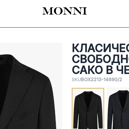
EADY-TO-WEAR
КАТАЛОГ
SHOES
ACCESSORIES
ЦЕРЕМОНИЯ
КЛАСИЧЕ
СВОБОДН
САКО В Ч
SKU
BOX2213-14690/2