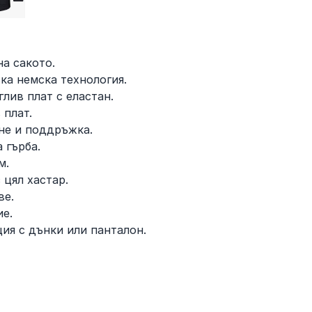
на сакото.
ка немска технология.
глив плат с еластан.
 плат.
ене и поддръжка.
 гърба.
см.
 цял хастар.
ве.
ие.
ия с дънки или панталон.