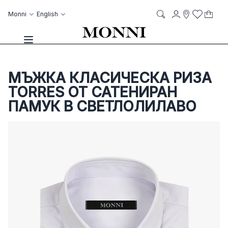
Skip to Content
Language
Account
Monni
English
My C
it
it
Storelocato
Wish List
Search
Toggle Nav
МЪЖКА КЛАСИЧЕСКА РИЗА
TORRES ОТ САТЕНИРАН
ПАМУК В СВЕТЛОЛИЛАВО