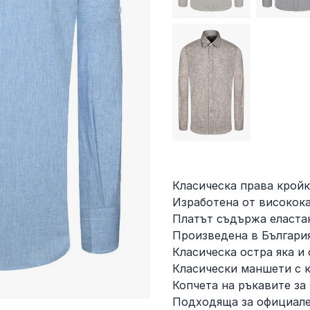
Класическа права кройк
Изработена от високока
Платът съдържа еластан
Произведена в Българи
Класическа остра яка и
Класически маншети с к
Копчета на ръкавите за
Подходяща за официале