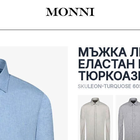
EADY-TO-WEAR
КАТАЛОГ
SHOES
ACCESSORIES
ЦЕРЕМОНИЯ
МЪЖКА Л
ЕЛАСТАН 
ТЮРКОАЗ
SKU
LEON-TURQUOSE 60