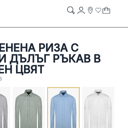
Account
My Cart
items
item
Search
Storelocator
Wish List
Search
STORES
ЕНЕНА РИЗА С
И ДЪЛЪГ РЪКАВ В
ЕН ЦВЯТ
5