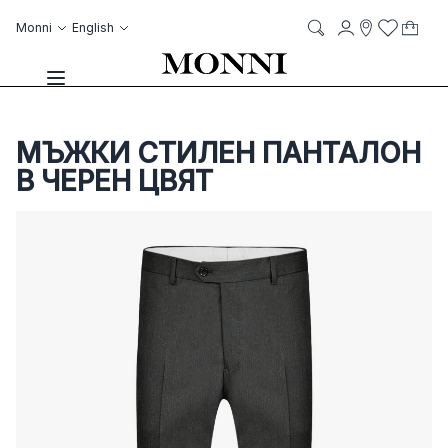
Skip to Content
Language
Account
Monni
English
My C
it
it
Storelocato
Wish List
Search
Toggle Nav
МЪЖКИ СТИЛЕН ПАНТАЛОН
В ЧЕРЕН ЦВЯТ