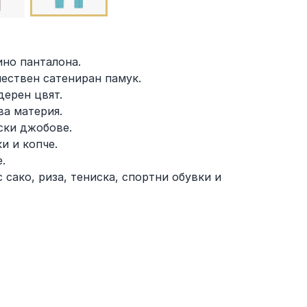
ино панталона.
ествен сатениран памук.
дерен цвят.
ва материя.
ски джобове.
и и копче.
.
 сако, риза, тениска, спортни обувки и