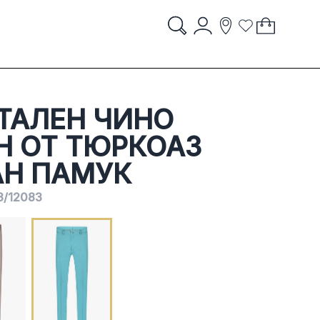
Account
My Cart
items
item
Search
Storelocator
Wish List
Search
STORES
ТАЛЕН ЧИНО
Н ОТ ТЮРКОАЗ
АН ПАМУК
3/12083