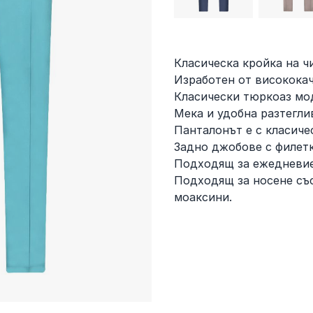
Класическа кройка на ч
Изработен от висококач
Класически тюркоаз мо
Мека и удобна разтегли
Панталонът е с класиче
Задно джобове с филетк
Подходящ за ежедневие
Подходящ за носене със
моаксини.