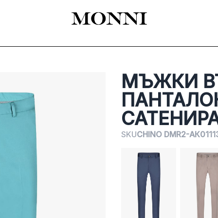
EADY-TO-WEAR
КАТАЛОГ
SHOES
ACCESSORIES
ЦЕРЕМОНИЯ
МЪЖКИ В
ПАНТАЛО
САТЕНИР
SKU
CHINO DMR2-АК0111