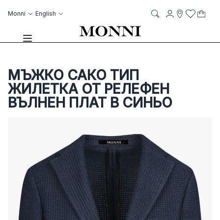
Skip to Content
Language
Account
Monni
English
My C
it
it
Storelocato
Wish List
Search
Toggle Nav
МЪЖКО САКО ТИП
ЖИЛЕТКА ОТ РЕЛЕФЕН
ВЪЛНЕН ПЛАТ В СИНЬО