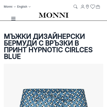
Skip to Content
Language
Account
Monni
English
My C
it
it
Storelocato
Wish List
Search
Toggle Nav
МЪЖКИ ДИЗАЙНЕРСКИ
БЕРМУДИ С ВРЪЗКИ В
ПРИНТ HYPNOTIC CIRLCES
BLUE