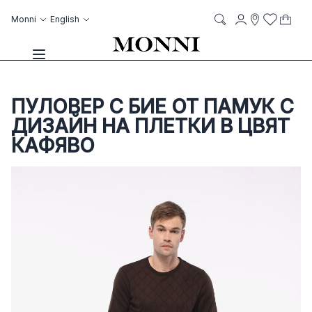
Skip to Content
Language
Account
Monni
English
My C
it
it
Storelocato
Wish List
Search
Toggle Nav
ПУЛОВЕР С БИЕ ОТ ПАМУК С
ДИЗАЙН НА ПЛЕТКИ В ЦВЯТ
КАФЯВО