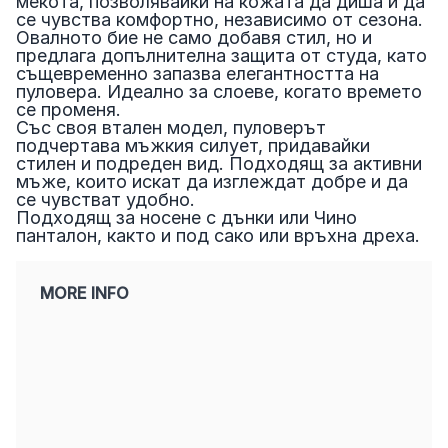
мекота, позволявайки на кожата да диша и да
се чувства комфортно, независимо от сезона.
Овалното бие не само добавя стил, но и
предлага допълнителна защита от студа, като
същевременно запазва елегантността на
пуловера. Идеално за слоеве, когато времето
се променя.
Със своя втален модел, пуловерът
подчертава мъжкия силует, придавайки
стилен и подреден вид. Подходящ за активни
мъже, които искат да изглеждат добре и да
се чувстват удобно.
Подходящ за носене с дънки или Чино
панталон, както и под сако или връхна дреха.
MORE INFO