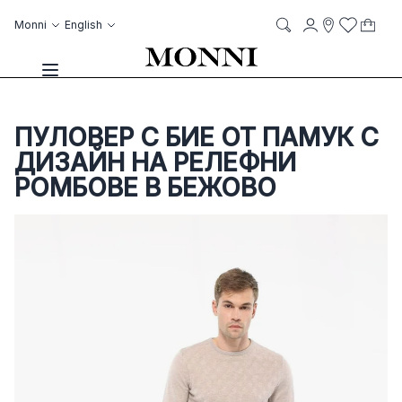
Skip to Content
Language
Account
Monni
English
My C
it
it
Storelocato
Wish List
Search
Toggle Nav
ПУЛОВЕР С БИЕ ОТ ПАМУК С
ДИЗАЙН НА РЕЛЕФНИ
РОМБОВЕ В БЕЖОВО