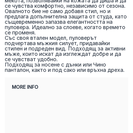
мекота, позволявайки на кожата да диша и да
се чувства комфортно, независимо от сезона.
Овалното бие не само добавя стил, но и
предлага допълнителна защита от студа, като
същевременно запазва елегантността на
пуловера. Идеално за слоеве, когато времето
се променя.
Със своя втален модел, пуловерът
подчертава мъжкия силует, придавайки
стилен и подреден вид. Подходящ за активни
мъже, които искат да изглеждат добре и да
се чувстват удобно.
Подходящ за носене с дънки или Чино
панталон, както и под сако или връхна дреха.
MORE INFO