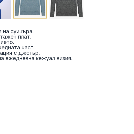
 на суичъра.
тажен плат.
ието.
редната част.
ация с джогър.
а ежедневна кежуал визия.