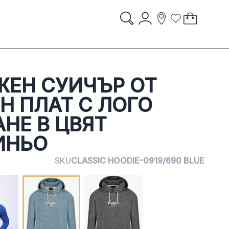
Account
My Cart
items
item
Search
Storelocator
Wish List
Search
STORES
ЖЕН СУИЧЪР ОТ
Н ПЛАТ С ЛОГО
НЕ В ЦВЯТ
ИНЬО
SKU
CLASSIC HOODIE-0919/690 BLUE