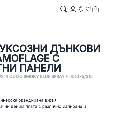
Account
My Cart
items
item
Search
Storelocator
Wish List
Search
 IN ITALY
STORES
УКСОЗНИ ДЪНКОВИ
AMOFLAGE С
ТНИ ПАНЕЛИ
/314 COMO SMOKY BLUE SPRAY + JD1075/315
айнерска брандирана визия.
ични деним плата с различно изпиране и