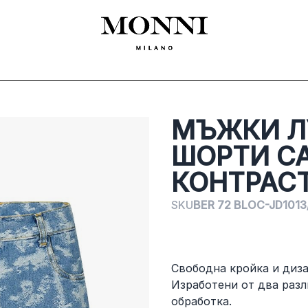
ЛЕКЛА
SHOES
ACCESSORIES
CEREMONY
ДАМСКО
MADE
МЪЖКИ Л
ШОРТИ C
КОНТРАС
SKU
BER 72 BLOC-JD1013
Свободна кройка и диз
Изработени от два разл
обработка.