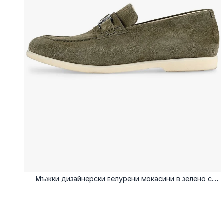
Мъжки дизайнерски велурени мокасини в зелено с
метален елемент