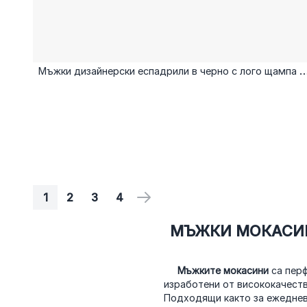
Мъжки дизайнерски еспадрили в черно с лого щампа и
метален елемент
1
2
3
4
PAGE
YOU'RE CURRENTLY READING PAGE
PAGE
PAGE
PAGE
PAGE
NEXT
МЪЖКИ МОКАСИНИ
Мъжките мокасини
са перф
изработени от висококачеств
Подходящи както за ежедневи