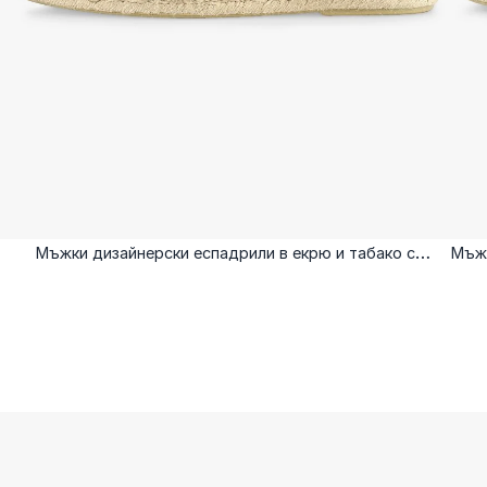
Мъжки дизайнерски еспадрили в екрю и табако с
Мъжк
метален елемент