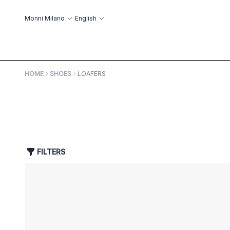
Skip to Content
Language
Monni Milano
English
ABOUT US
ОБ
HOME
SHOES
LOAFERS
FILTERS