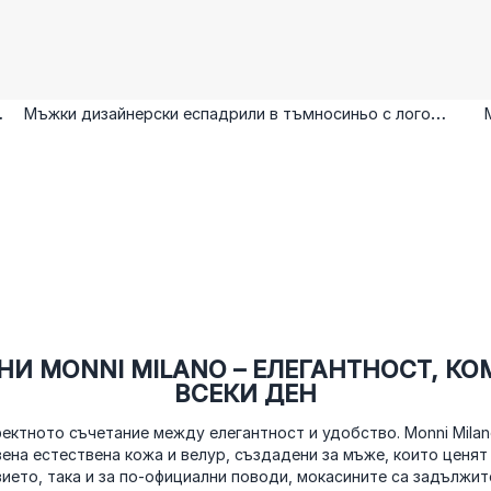
Мъжки дизайнерски еспадрили в тъмносиньо с лого
щампа и метален елемент
 MONNI MILANO – ЕЛЕГАНТНОСТ, КО
ВСЕКИ ДЕН
ектното съчетание между елегантност и удобство. Monni Milan
ена естествена кожа и велур, създадени за мъже, които ценят 
ето, така и за по-официални поводи, мокасините са задължи