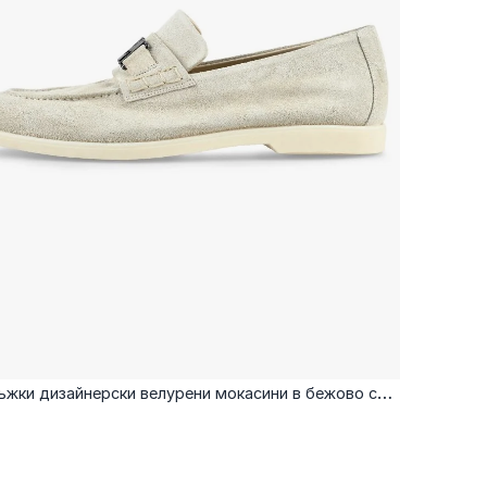
жки дизайнерски велурени мокасини в бежово с
метален елемент