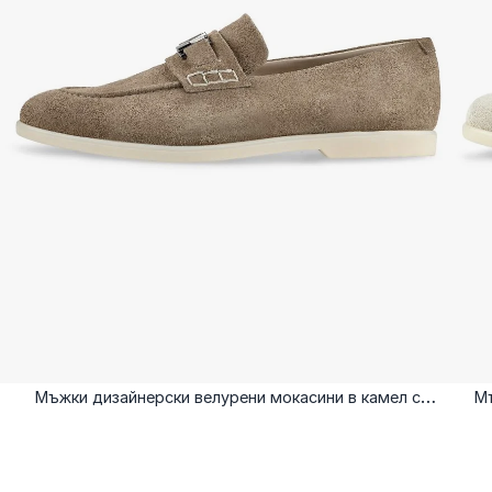
Мъжки дизайнерски велурени мокасини в камел с
Мъ
метален елемент