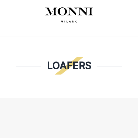
ЛЕКЛА
SHOES
ACCESSORIES
CEREMONY
ДАМСКО
MADE
LOAFERS