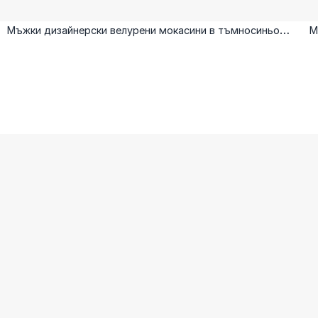
Мъжки дизайнерски велурени мокасини в тъмносиньо с
М
метален елемент