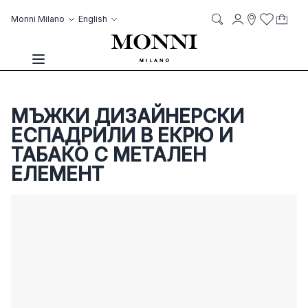
Skip to Content
Language
Account
Monni Milano
English
My C
it
it
Storelocato
Wish List
Search
Toggle Nav
МЪЖКИ ДИЗАЙНЕРСКИ
ЕСПАДРИЛИ В ЕКРЮ И
ТАБАКО С МЕТАЛЕН
ЕЛЕМЕНТ