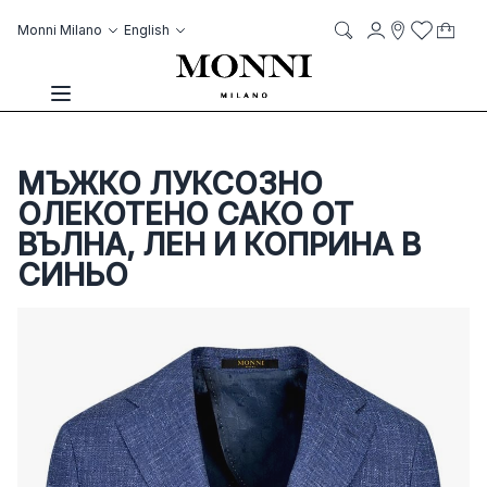
Skip to Content
Language
Account
Monni Milano
English
My C
it
it
Storelocato
Wish List
Search
Toggle Nav
МЪЖКО ЛУКСОЗНО
ОЛЕКОТЕНО САКО ОТ
ВЪЛНА, ЛЕН И КОПРИНА В
СИНЬО