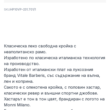
SKU
HP10VP-231.701/1
Класическа леко свободна кройка с
неаполитанско рамо.
Изработено по класическа италианска технология
на производство.
Изработен от италиански плат на луксозния
бранд Vitale Barberis, със съдържание на вълна,
лен и коприна.
Сакото е с олекотена кройка, с половин хастар,
класически ревер и външни спортни джобове.
Хастарът е тон в тон цвят, брандиран с логото на
Monni Milano.