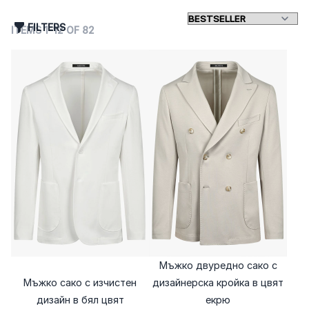
FILTERS
ITEMS
1
-
12
OF
82
Мъжко двуредно сако с
Мъжко сако с изчистен
дизайнерска кройка в цвят
дизайн в бял цвят
екрю