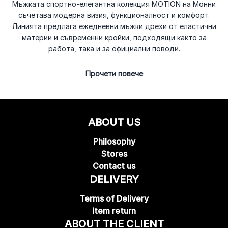
Мъжката спортно-елегантна колекция MOTION на Монни
съчетава модерна визия, функционалност и комфорт.
Линията предлага ежедневни мъжки дрехи от еластични
материи и съвременни кройки, подходящи както за
работа, така и за официални поводи.
Прочети повече
ABOUT US
Philosophy
Stores
Contact us
DELIVERY
Terms of Delivery
Item return
ABOUT THE CLIENT