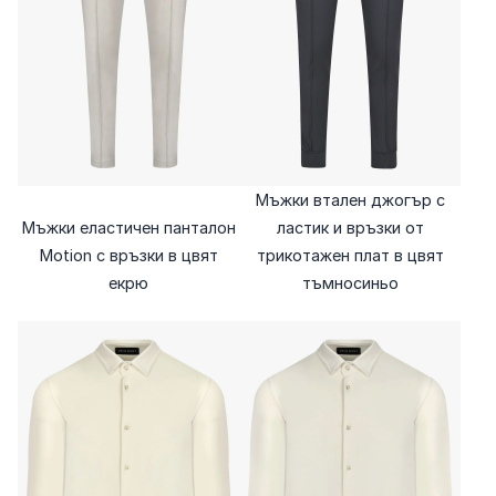
Мъжки втален джогър с
Мъжки еластичен панталон
ластик и връзки от
Motion с връзки в цвят
трикотажен плат в цвят
екрю
тъмносиньо