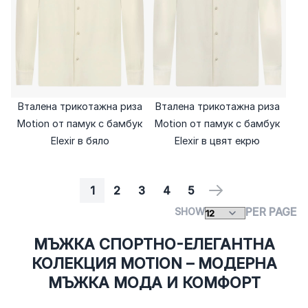
Вталена трикотажна риза
Вталена трикотажна риза
Motion от памук с бамбук
Motion от памук с бамбук
Elexir в бяло
Elexir в цвят екрю
1
2
3
4
5
PAGE
YOU'RE CURRENTLY READING PAGE
PAGE
PAGE
PAGE
PAGE
PAGE
NEXT
PER PAGE
SHOW
МЪЖКА СПОРТНО-ЕЛЕГАНТНА
КОЛЕКЦИЯ MOTION – МОДЕРНА
МЪЖКА МОДА И КОМФОРТ