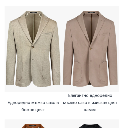
Елегантно едноредно
Едноредно мъжко сако в
мъжко сако в изискан цвят
бежов цвят
камел