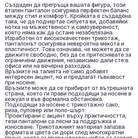
Създаден да прегръща вашата фигура, този
втален панталон осигурява перфектен баланс
между стил и комфорт. Кройката е създадена
така, че да подчертае силуета ви, добавяйки
нотка на мъжественост и самоувереност,
която няма как да остане незабелязана.
Изработен от висококачествен трикотаж,
панталонът осигурява невероятна мекота и
еластичност. Това означава, че можете да се
движите свободно, без да се притеснявате за
ограничени движения, независимо дали сте в
офиса или на вечерна разходка.
Връзките на талията не само добавят
интересен акцент, но и предлагат гъвкавост
при носене.
Връзките може да се прибират от вътрешната
страна, което ги прави подходящи за носене в
кежуал и във формална обстановка.
Подходящи за носене с трикотажно сако,
риза, пуловер или поло-шърт.
Проектирани с акцент върху практичността,
тези панталони са лесни за поддръжка и
износване. Трикотажният материал запазва
формата и цвета си дори след многократни
пране, което ги прави идеален избор за заетия