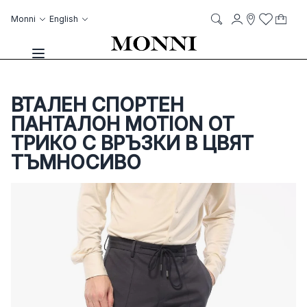
Skip to Content
Language
Account
Monni
English
My C
it
it
Storelocato
Wish List
Search
Toggle Nav
ВТАЛЕН СПОРТЕН
ПАНТАЛОН MOTION ОТ
ТРИКО С ВРЪЗКИ В ЦВЯТ
ТЪМНОСИВО