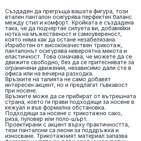
Създаден да прегръща вашата фигура, този
втален панталон осигурява перфектен баланс
между стил и комфорт. Кройката е създадена
така, че да подчертае силуета ви, добавяйки
нотка на мъжественост и самоувереност,
която няма как да остане незабелязана.
Изработен от висококачествен трикотаж,
панталонът осигурява невероятна мекота и
еластичност. Това означава, че можете да се
движите свободно, без да се притеснявате за
ограничени движения, независимо дали сте в
офиса или на вечерна разходка.
Връзките на талията не само добавят
интересен акцент, но и предлагат гъвкавост
при носене.
Връзките може да се прибират от вътрешната
страна, което ги прави подходящи за носене в
кежуал и във формална обстановка.
Подходящи за носене с трикотажно сако,
риза, пуловер или поло-шърт.
Проектирани с акцент върху практичността,
тези панталони са лесни за поддръжка и
износване. Трикотажният материал запазва