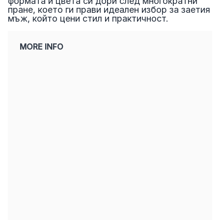
формата и цвета си дори след многократни
пране, което ги прави идеален избор за заетия
мъж, който цени стил и практичност.
MORE INFO