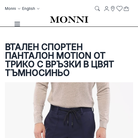
Skip to Content
Language
Account
Monni
English
My C
it
it
Storelocato
Wish List
Search
Toggle Nav
ВТАЛЕН СПОРТЕН
ПАНТАЛОН MOTION ОТ
ТРИКО С ВРЪЗКИ В ЦВЯТ
ТЪМНОСИНЬО