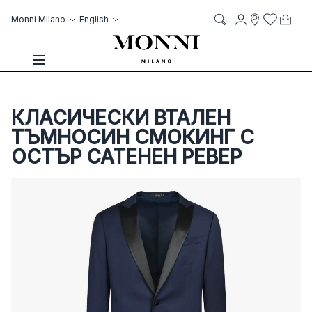
Skip to Content
Language
Account
Monni Milano
English
My C
it
it
Storelocato
Wish List
Search
Toggle Nav
КЛАСИЧЕСКИ ВТАЛЕН
ТЪМНОСИН СМОКИНГ С
ОСТЪР САТЕНЕН РЕВЕР