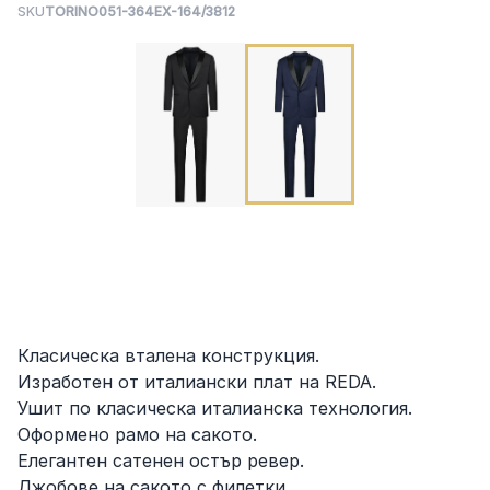
SKU
TORINO051-364EX-164/3812
Класическа вталена конструкция.
Изработен от италиански плат на REDA.
Ушит по класическа италианска технология.
Оформено рамо на сакото.
Елегантен сатенен остър ревер.
Джобове на сакото с филетки.