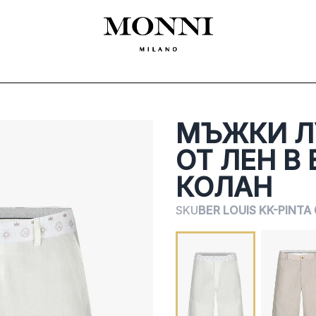
ЛЕКЛА
SHOES
ACCESSORIES
CEREMONY
ДАМСКО
MADE
МЪЖКИ Л
ОТ ЛЕН В
КОЛАН
SKU
BER LOUIS KK-PINTA