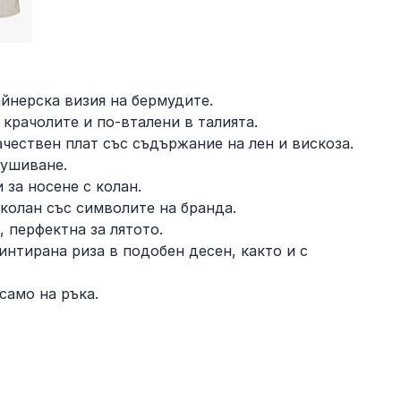
йнерска визия на бермудите.
 крачолите и по-вталени в талията.
чествен плат със съдържание на лен и вискоза.
 ушиване.
 за носене с колан.
колан със символите на бранда.
, перфектна за лятото.
интирана риза в подобен десен, както и с
само на ръка.