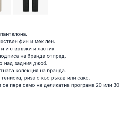
 панталона.
ествен фин и мек лен.
и и с връзки и ластик.
подписа на бранда отпред.
о над задния джоб.
ятната колекция на бранда.
тениска, риза с къс ръкав или сако.
 се пере само на деликатна програма 20 или 30