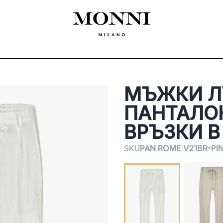
ЛЕКЛА
SHOES
ACCESSORIES
CEREMONY
ДАМСКО
MADE
МЪЖКИ Л
ПАНТАЛОН
ВРЪЗКИ В
SKU
PAN ROME V21BR-PI