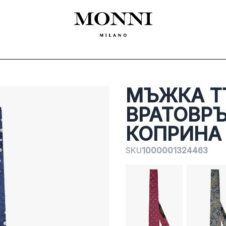
ЛЕКЛА
SHOES
ACCESSORIES
CEREMONY
ДАМСКО
MADE
МЪЖКА Т
ВРАТОВРЪ
КОПРИНА
SKU
1000001324463