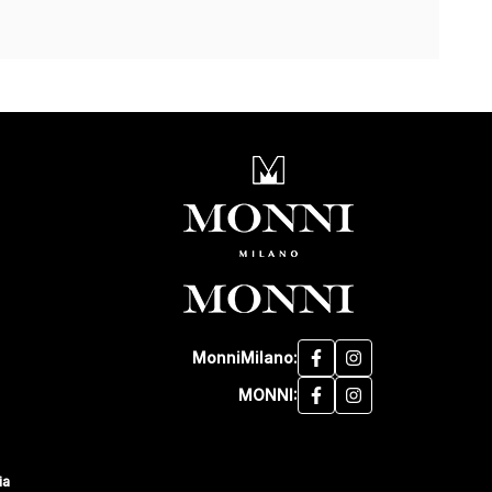
MonniMilano:
MONNI:
ia