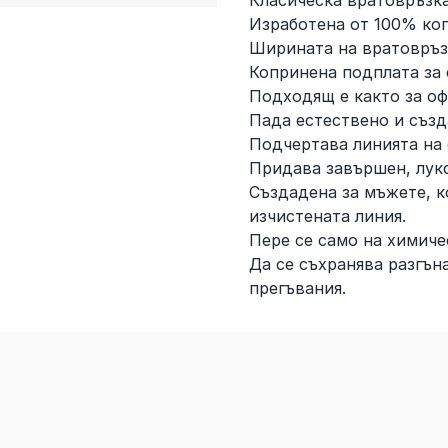
Класическа вратовръзка
Изработена от 100% ко
Ширината на вратовръзк
Копринена подплата за 
Подходящ е както за оф
Пада естествено и създ
Подчертава линията на 
Придава завършен, лукс
Създадена за мъжете, к
изчистената линия.
Пере се само на химиче
Да се съхранява разгъна
прегъвания.