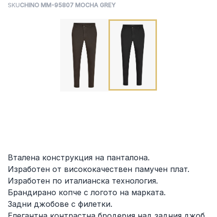
SKU
CHINO MM-95807 MOCHA GREY
Вталена конструкция на панталона.
Изработен от висококачествен памучен плат.
Изработен по италианска технология.
Брандирано копче с логото на марката.
Задни джобове с филетки.
Елегантна контрастна бродерия над задния джоб.