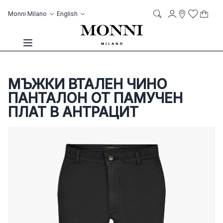
Skip to Content
Language
Account
Monni Milano
English
My C
it
it
Storelocato
Wish List
Search
Toggle Nav
МЪЖКИ ВТАЛЕН ЧИНО
ПАНТАЛОН ОТ ПАМУЧЕН
ПЛАТ В АНТРАЦИТ