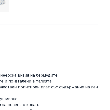
йнерска визия на бермудите.
е и по-вталени в талията.
ачествен принтиран плат със съдържание на лен
 ушиване.
 за носене с колан.