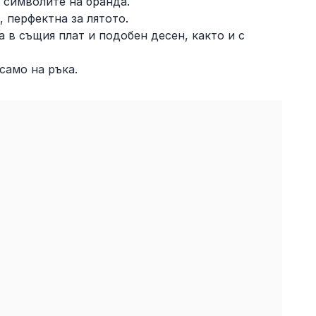
 символите на бранда.
, перфектна за лятото.
а в същия плат и подобен десен, както и с
само на ръка.