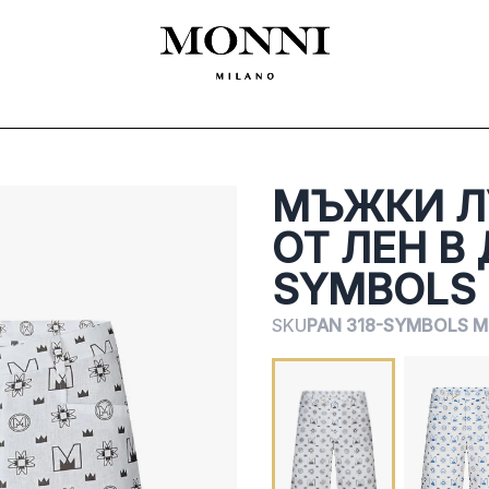
ЛЕКЛА
SHOES
ACCESSORIES
CEREMONY
ДАМСКО
MADE
МЪЖКИ Л
ОТ ЛЕН В 
SYMBOLS
SKU
PAN 318-SYMBOLS M