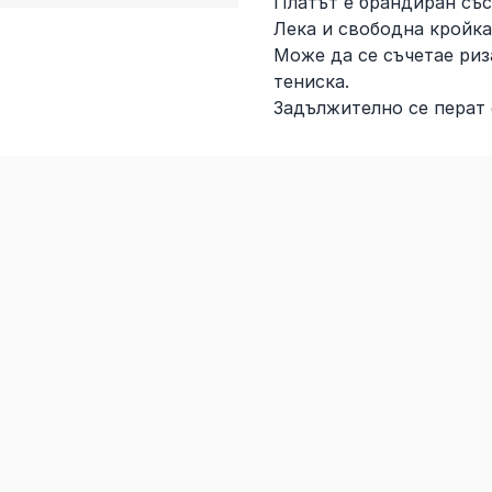
Платът е брандиран със
Лека и свободна кройка
Може да се съчетае риз
тениска.
Задължително се перат 