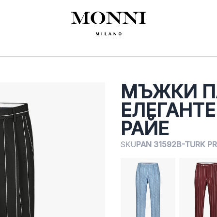
ЛЕКЛА
SHOES
ACCESSORIES
CEREMONY
ДАМСКО
MADE
МЪЖКИ П
ЕЛЕГАНТЕ
РАЙЕ
SKU
PAN 31592B-TURK PR