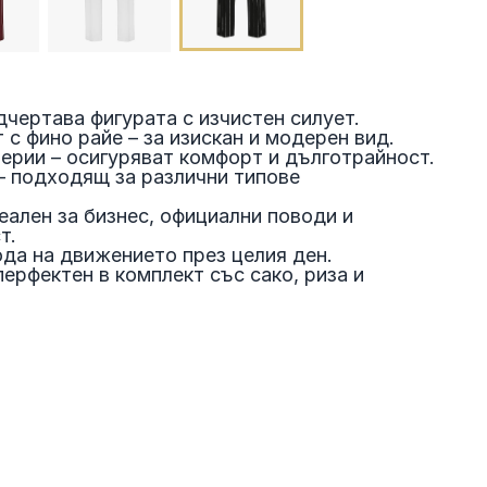
дчертава фигурата с изчистен силует.
 с фино райе – за изискан и модерен вид.
ерии – осигуряват комфорт и дълготрайност.
– подходящ за различни типове
еален за бизнес, официални поводи и
т.
ода на движението през целия ден.
ерфектен в комплект със сако, риза и