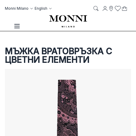
Skip to Content
Language
Account
Monni Milano
English
My C
it
it
Storelocato
Wish List
Search
Toggle Nav
МЪЖКА ВРАТОВРЪЗКА С
ЦВЕТНИ ЕЛЕМЕНТИ