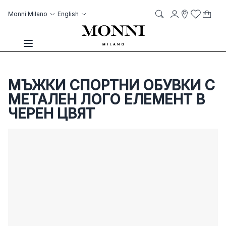
Skip to Content
Language
Account
Monni Milano
English
My C
it
it
Storelocato
Wish List
Search
Toggle Nav
МЪЖКИ СПОРТНИ ОБУВКИ С
МЕТАЛЕН ЛОГО ЕЛЕМЕНТ В
ЧЕРЕН ЦВЯТ