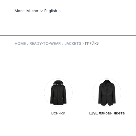
Skip to Content
Language
Monni Milano
English
ABOUT US
ОБ
HOME
READY-TO-WEAR
JACKETS
ГРЕЙКИ
Всички
Шушлякови якета