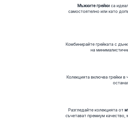
Мъжките грейки
са идеал
самостоятелно или като допъ
Комбинирайте грейката с дънк
на минималистичния
Колекцията включва грейки в 
остана
Разгледайте колекцията от
м
съчетават премиум качество, 