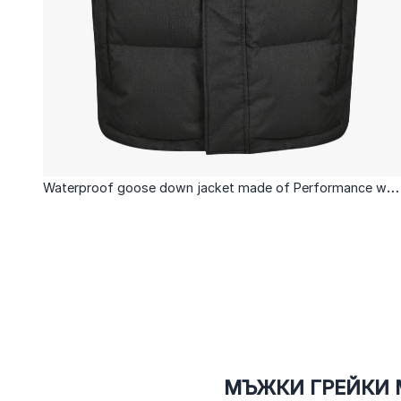
Waterproof goose down jacket made of Performance woo
gabardine fabric in black
МЪЖКИ ГРЕЙКИ M