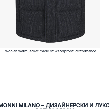
l
Woolen warm jacket made of waterproof Performance
embossed fabric in navy blue
ONNI MILANO – ДИЗАЙНЕРСКИ И ЛУК