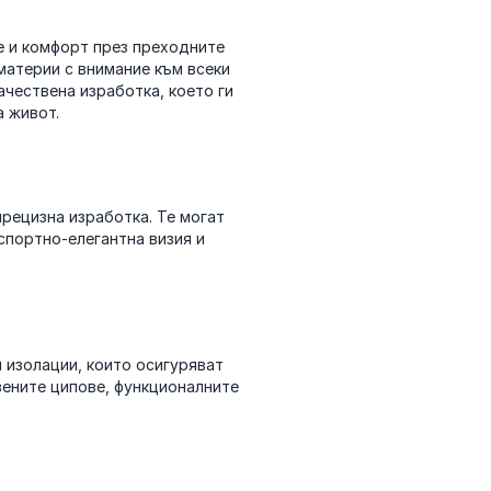
е и комфорт през преходните
материи с внимание към всеки
чествена изработка, което ги
а живот.
прецизна изработка. Те могат
спортно-елегантна визия и
 изолации, които осигуряват
вените ципове, функционалните