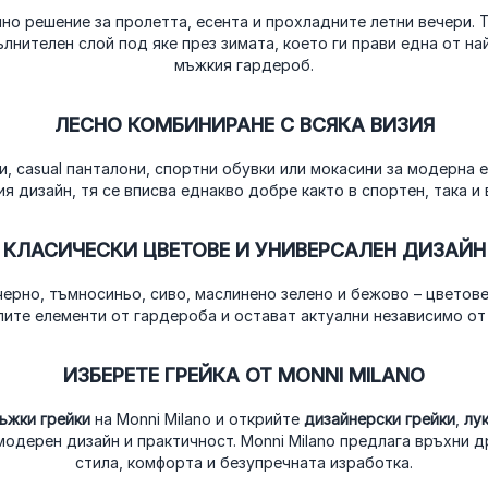
но решение за пролетта, есента и прохладните летни вечери. 
лнителен слой под яке през зимата, което ги прави една от на
мъжкия гардероб.
ЛЕСНО КОМБИНИРАНЕ С ВСЯКА ВИЗИЯ
и, casual панталони, спортни обувки или мокасини за модерна 
 дизайн, тя се вписва еднакво добре както в спортен, така и в
КЛАСИЧЕСКИ ЦВЕТОВЕ И УНИВЕРСАЛЕН ДИЗАЙН
черно, тъмносиньо, сиво, маслинено зелено и бежово – цветове
лите елементи от гардероба и остават актуални независимо от 
ИЗБЕРЕТЕ ГРЕЙКА ОТ MONNI MILANO
ъжки грейки
на Monni Milano и открийте
дизайнерски грейки
,
лу
модерен дизайн и практичност. Monni Milano предлага връхни д
стила, комфорта и безупречната изработка.