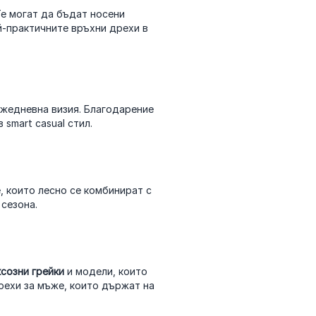
Те могат да бъдат носени
й-практичните връхни дрехи в
ежедневна визия. Благодарение
 smart casual стил.
, които лесно се комбинират с
сезона.
ксозни грейки
и модели, които
рехи за мъже, които държат на