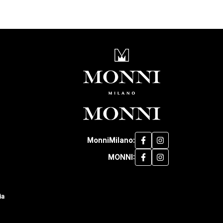
MonniMilano:
MONNI:
ia