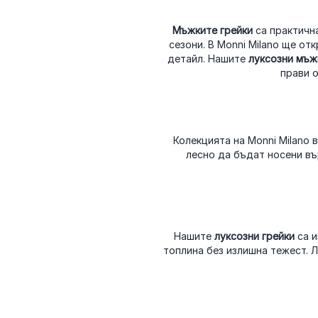
Мъжките грейки
са практичн
сезони. В Monni Milano ще от
детайл. Нашите
луксозни мъж
прави о
Колекцията на Monni Milano
лесно да бъдат носени въ
Нашите
луксозни грейки
са и
топлина без излишна тежест. 