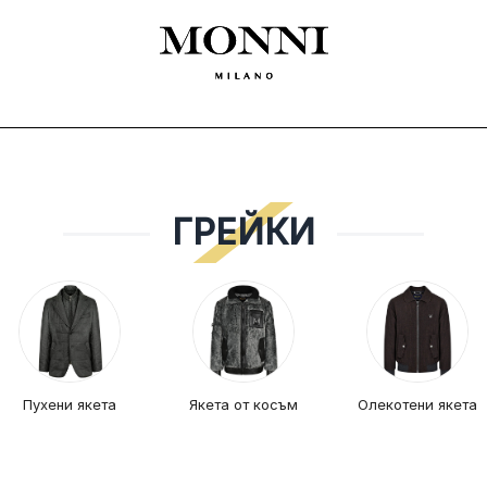
ЛЕКЛА
SHOES
ACCESSORIES
CEREMONY
ДАМСКО
MADE
ГРЕЙКИ
Пухени якета
Якета от косъм
Олекотени якета