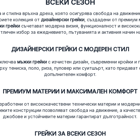
ВСЕКИ СЕЗОН
а и стилна връхна дреха, която осигурява свобода на движени
криете колекция от
дизайнерски грейки
, създадени от премиум 
ки грейки
съчетават модерна визия, функционалност и високока
тличен избор за ежедневието, пътуванията и активния начин н
ДИЗАЙНЕРСКИ ГРЕЙКИ С МОДЕРЕН СТИЛ
 включва
мъжки грейки
с изчистен дизайн, съвременни кройки и 
рху тениска, поло, риза, пуловер или суитшърт, като придават 
допълнителен комфорт.
ПРЕМИУМ МАТЕРИИ И МАКСИМАЛЕН КОМФОРТ
зработени от висококачествени технически материи и модерни
Леките конструкции позволяват свобода на движение, а качест
джобове и устойчивите материи гарантират дълготрайност.
ГРЕЙКИ ЗА ВСЕКИ СЕЗОН