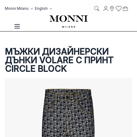
Skip to Content
Language
Account
Monni Milano
English
My C
it
it
Storelocato
Wish List
Search
Toggle Nav
МЪЖКИ ДИЗАЙНЕРСКИ
ДЪНКИ VOLARE С ПРИНТ
CIRCLE BLOCK