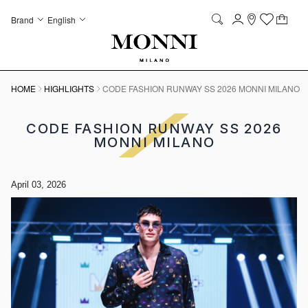
Skip to Content
Language
Account
Brand
English
Storelocator
Wish List
My C
it
it
Search
HOME
HIGHLIGHTS
CODE FASHION RUNWAY SS 2026 MONNI MILANO
CODE FASHION RUNWAY SS 2026
MONNI MILANO
April 03, 2026