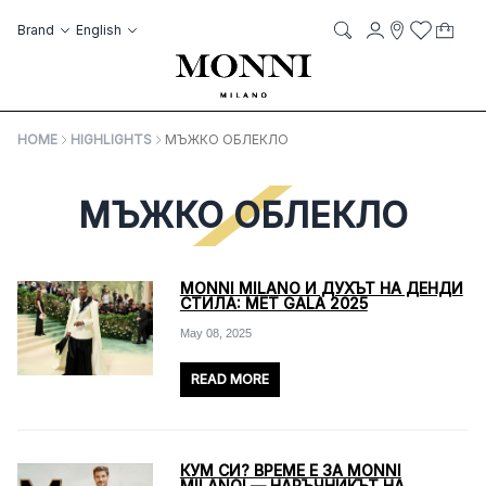
Skip to Content
Language
Account
Brand
English
My C
it
it
Storelocato
Wish List
Search
HOME
HIGHLIGHTS
МЪЖКО ОБЛЕКЛО
МЪЖКО ОБЛЕКЛО
MONNI MILANO И ДУХЪТ НА ДЕНДИ
СТИЛА: MET GALA 2025
May 08, 2025
READ MORE
КУМ СИ? ВРЕМЕ Е ЗА MONNI
MILANO! — НАРЪЧНИКЪТ НА