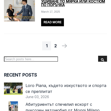
УШИВАНЕ ПО МЯРКА ИЛИ КОСТЮМ
ПО ПОРЪЧКА
March 17, 2025
READ MORE
1
2
PAGE
YOU'RE CURRENTLY READING PA
PAGE
PAGE
NEXT
S
Search
RECENT POSTS
Loro Piana, където изкуството и спорта
се преплитат
June 03, 2026
Абитуриентът спечелил ескорт с
луксозен автомобил от Monni Milano