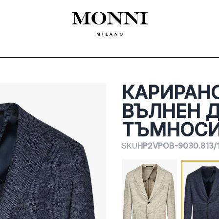
ЛЕКЛА
SHOES
ACCESSORIES
CEREMONY
ДАМСКО
MADE
КАРИРАНО
ВЪЛНЕН 
ТЪМНОСИ
SKU
HP2VPOB-9030.813/