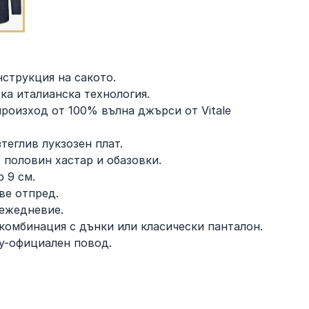
нструкция на сакото.
ка италианска технология.
произход от 100% вълна джърси от Vitale
теглив лукзозен плат.
 половин хастар и обазовки.
р 9 см.
ве отпред.
 ежедневие.
комбинация с дънки или класически панталон.
у-официален повод.