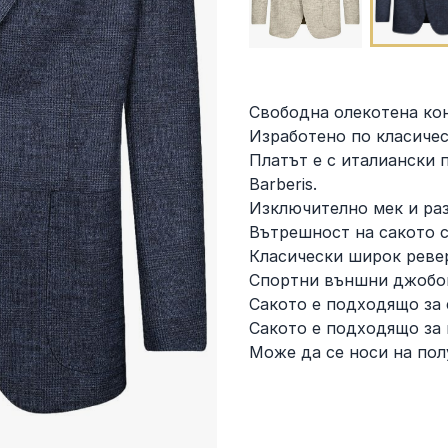
Свободна олекотена ко
Изработено по класичес
Платът е с италиански 
Barberis.
Изключително мек и раз
Вътрешност на сакото с
Класически широк реве
Спортни външни джобо
Сакото е подходящо за
Сакото е подходящо за 
Може да се носи на пол