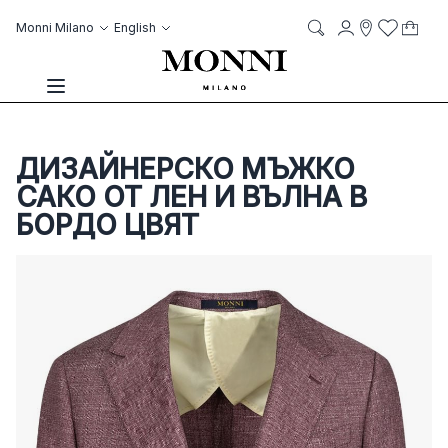
Skip to Content
Language
Account
Monni Milano
English
My C
it
it
Storelocato
Wish List
Search
Toggle Nav
ДИЗАЙНЕРСКО МЪЖКО
САКО ОТ ЛЕН И ВЪЛНА В
БОРДО ЦВЯТ