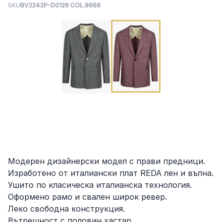
SKU
BV2242P-D0126 COL.9668
Модерен дизайнерски модел с прави предници.
Изработено от италиански плат REDA лен и вълна.
Ушито по класическа италианска технология.
Оформено рамо и свален широк ревер.
Леко свободна конструкция.
Вътрешност с половин хастар.