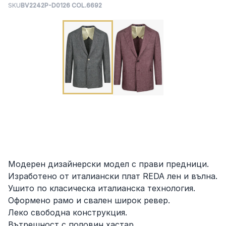
SKU
BV2242P-D0126 COL.6692
Модерен дизайнерски модел с прави предници.
Изработено от италиански плат REDA лен и вълна.
Ушито по класическа италианска технология.
Оформено рамо и свален широк ревер.
Леко свободна конструкция.
Вътрешност с половин хастар.