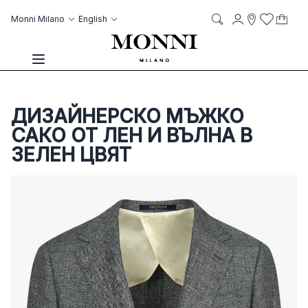
Skip to Content
Language
Account
Monni Milano
English
My C
it
it
Storelocato
Wish List
Search
Toggle Nav
ДИЗАЙНЕРСКО МЪЖКО
САКО ОТ ЛЕН И ВЪЛНА В
ЗЕЛЕН ЦВЯТ