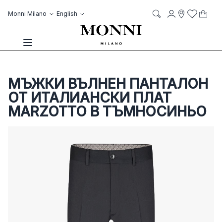
Skip to Content
Language
Account
Monni Milano
English
My C
it
it
Storelocato
Wish List
Search
Toggle Nav
МЪЖКИ ВЪЛНЕН ПАНТАЛОН
ОТ ИТАЛИАНСКИ ПЛАТ
MARZOTTO В ТЪМНОСИНЬО