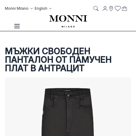
Skip to Content
Language
Account
Monni Milano
English
My C
it
it
Storelocato
Wish List
Search
Toggle Nav
МЪЖКИ СВОБОДЕН
ПАНТАЛОН ОТ ПАМУЧЕН
ПЛАТ В АНТРАЦИТ